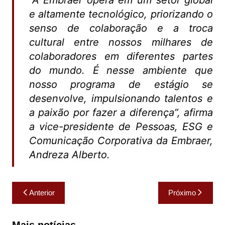
“A Embraer opera em um setor global
e altamente tecnológico, priorizando o
senso de colaboração e a troca
cultural entre nossos milhares de
colaboradores em diferentes partes
do mundo. É nesse ambiente que
nosso programa de estágio se
desenvolve, impulsionando talentos e
a paixão por fazer a diferença”, afirma
a vice-presidente de Pessoas, ESG e
Comunicação Corporativa da Embraer,
Andreza Alberto.
Navegação
Anterior
Próximo
de
Post