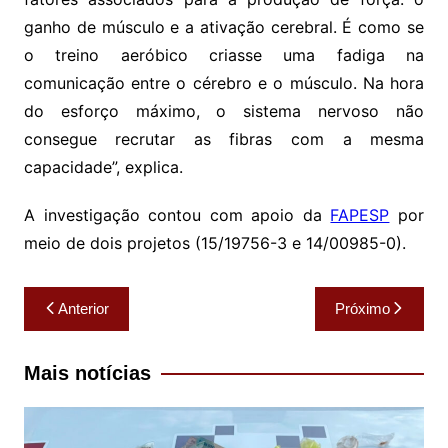
ganho de músculo e a ativação cerebral. É como se
o treino aeróbico criasse uma fadiga na
comunicação entre o cérebro e o músculo. Na hora
do esforço máximo, o sistema nervoso não
consegue recrutar as fibras com a mesma
capacidade”, explica.
A investigação contou com apoio da
FAPESP
por
meio de dois projetos (15/19756-3 e 14/00985-0).
Navegação
Anterior
Próximo
de
Post
Mais notícias