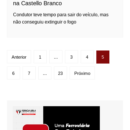
na Castello Branco
Condutor teve tempo para sair do veículo, mas
não conseguiu extinguir o fogo
Paginação
Anterior
1
…
3
4
5
de
posts
6
7
…
23
Próximo