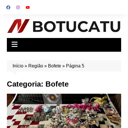
Ir
para
o
conteúdo
Início
»
Região
»
Bofete
»
Página 5
Categoria:
Bofete