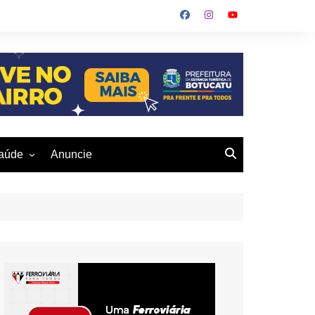
aúde
Anuncie
ulher
 Alves
eio Ambiente
buku
us- De
otucatu