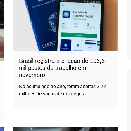
Oscar D’Ambros
de cinema
Coluna Jurídica
Chico Villela
Daniel Carvalho
Érick Facioli
Brasil registra a criação de 106,6
Carlos Ramos
mil postos de trabalho em
Valdemar Pinho
novembro
João Cury
No acumulado do ano, foram abertas 2,22
Juliana Martini 
milhões de vagas de empregos
Infantil