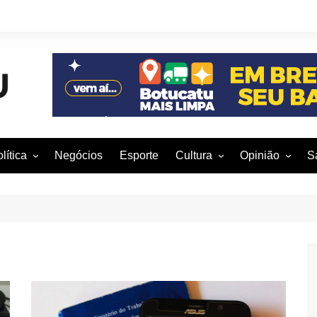
lítica
Negócios
Esporte
Cultura
Opinião
S
otucatu e região
Artes Cênicas
Rafael Mattos
M
m São Paulo
Artes Visuais
Vinícius Nunes
M
rasil e Mundo
Audiovisual
Patrícia Shima
leições 2016
Dança
Prof. Nelson
Literatura
Jorge Martins
Música
Giovanni Mock
Brasília para B