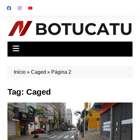
Ir
para
o
conteúdo
Início
»
Caged
»
Página 2
Tag:
Caged