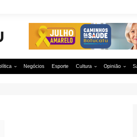
lítica
Negócios
Esporte
Cultura
Opinião
S
otucatu e região
Artes Cênicas
Rafael Mattos
M
m São Paulo
Artes Visuais
Vinícius Nunes
M
rasil e Mundo
Audiovisual
Patrícia Shima
leições 2016
Dança
Prof. Nelson
Literatura
Jorge Martins
Música
Giovanni Mock
Brasília para B