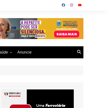
aúde
Anuncie
ulher
 Alves
eio Ambiente
buku
us- De
otucatu