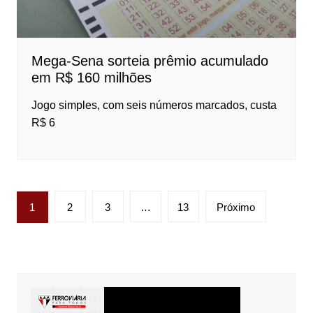
Mega-Sena sorteia prêmio acumulado
em R$ 160 milhões
Jogo simples, com seis números marcados, custa
R$ 6
Paginação
1
2
3
…
13
Próximo
de
posts