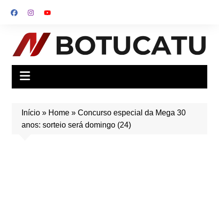
Ir
para
o
conteúdo
Início
»
Home
»
Concurso especial da Mega 30
anos: sorteio será domingo (24)