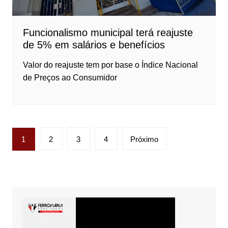
Funcionalismo municipal terá reajuste
de 5% em salários e benefícios
Valor do reajuste tem por base o Índice Nacional
de Preços ao Consumidor
Paginação
1
2
3
4
Próximo
de
posts