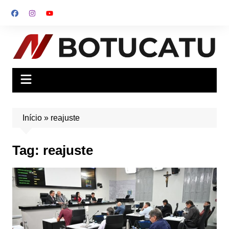
Ir
para
o
conteúdo
Início
»
reajuste
Tag:
reajuste