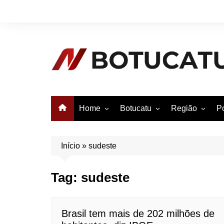
Ir
para
o
conteúdo
Home
Botucatu
Região
Po
Anuncie no Notícias
Botucatu
Avaré
B
Conheça Botucatu!
Bauru
e
Início
»
sudeste
Bofete
B
Tag:
sudeste
Itatinga
E
Pardinho
São Manuel
Brasil tem mais de 202 milhões de