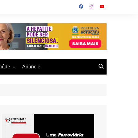
aúde
Anuncie
ulher
 Alves
eio Ambiente
buku
us- De
otucatu