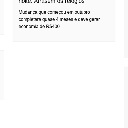
noite. Atrasem os relógios
Oscar D’Ambros
de cinema
Mudança que começou em outubro
completará quase 4 meses e deve gerar
Coluna Jurídica
economia de R$400
Chico Villela
Daniel Carvalho
Érick Facioli
Carlos Ramos
Valdemar Pinho
João Cury
Juliana Martini 
Infantil