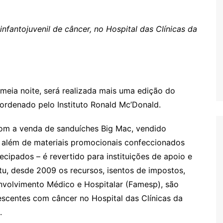
Oscar D’Ambros
de cinema
nfantojuvenil de câncer, no Hospital das Clínicas da
Coluna Jurídica
Chico Villela
Daniel Carvalho
Érick Facioli
meia noite, será realizada mais uma edição do
Carlos Ramos
oordenado pelo Instituto Ronald Mc’Donald.
Valdemar Pinho
com a venda de sanduíches Big Mac, vendido
João Cury
 além de materiais promocionais confeccionados
Juliana Martini 
tecipados – é revertido para instituições de apoio e
Infantil
tu, desde 2009 os recursos, isentos de impostos,
nvolvimento Médico e Hospitalar (Famesp), são
escentes com câncer no Hospital das Clínicas da
.