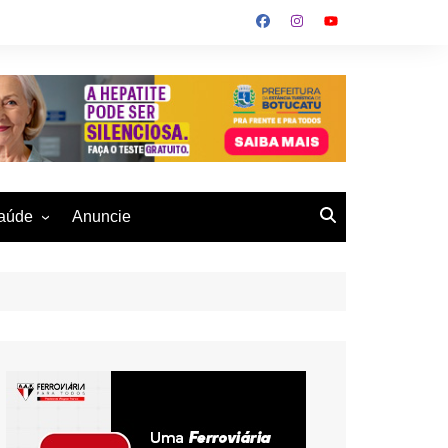
aúde
Anuncie
ulher
 Alves
eio Ambiente
buku
us- De
otucatu