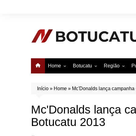
Ir
para
o
conteúdo
Home
Botucatu
Região
Po
Anuncie no Notícias
Botucatu
Avaré
B
Conheça Botucatu!
Bauru
e
Início
»
Home
»
Mc'Donalds lança campanha 
Bofete
B
Mc'Donalds lança c
Itatinga
E
Botucatu 2013
Pardinho
São Manuel