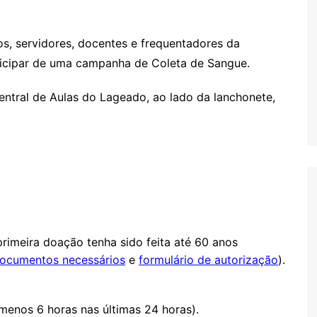
Oscar D’Ambros
de cinema
os, servidores, docentes e frequentadores da
Coluna Jurídica
icipar de uma campanha de Coleta de Sangue.
Chico Villela
ntral de Aulas do Lageado, ao lado da lanchonete,
Daniel Carvalho
Érick Facioli
Carlos Ramos
Valdemar Pinho
João Cury
Juliana Martini 
Infantil
primeira doação tenha sido feita até 60 anos
ocumentos necessários
e
formulário de autorização
).
menos 6 horas nas últimas 24 horas).