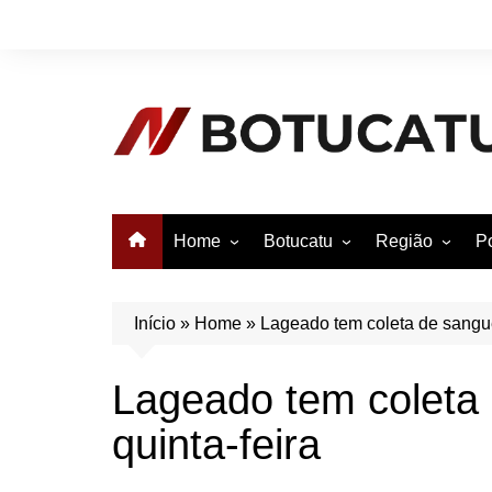
Ir
para
o
conteúdo
Home
Botucatu
Região
Po
Anuncie no Notícias
Botucatu
Avaré
B
Conheça Botucatu!
Bauru
e
Início
»
Home
»
Lageado tem coleta de sangue
Bofete
B
Lageado tem coleta
Itatinga
E
quinta-feira
Pardinho
São Manuel