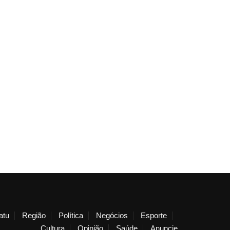
atu
Região
Política
Negócios
Esporte
Cultura
Opinião
Saúde
Anuncie