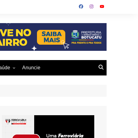
aúde
Anuncie
ulher
 Alves
eio Ambiente
buku
us- De
otucatu