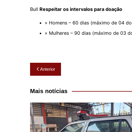
Bull
Respeitar os intervalos para doação
» Homens – 60 dias (máximo de 04 doa
» Mulheres – 90 dias (máximo de 03 d
Navegação
Anterior
de
Post
Mais notícias