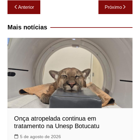
Navegação
Anterior
Próximo
de
Post
Mais notícias
Onça atropelada continua em
tratamento na Unesp Botucatu
5 de agosto de 2026