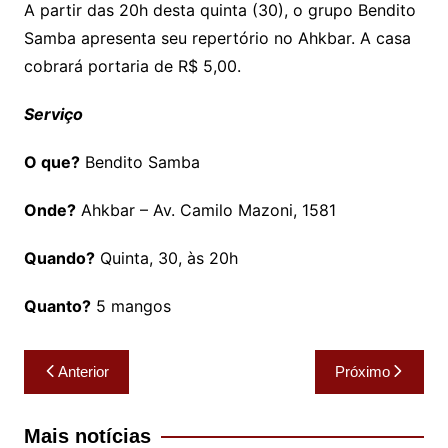
A partir das 20h desta quinta (30), o grupo Bendito
Samba apresenta seu repertório no Ahkbar. A casa
cobrará portaria de R$ 5,00.
Serviço
O que?
Bendito Samba
Onde?
Ahkbar – Av. Camilo Mazoni, 1581
Quando?
Quinta, 30, às 20h
Quanto?
5 mangos
Navegação
Anterior
Próximo
de
Post
Mais notícias