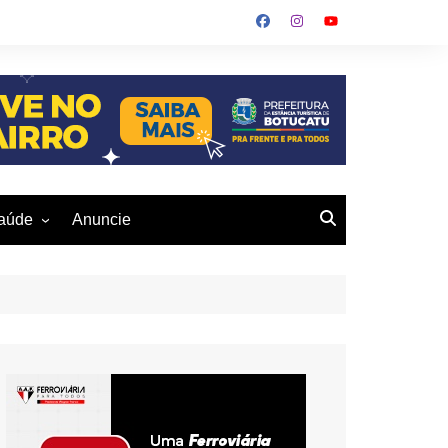
aúde
Anuncie
ulher
 Alves
eio Ambiente
buku
us- De
otucatu