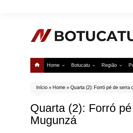
Ir
para
o
conteúdo
Home
Botucatu
Região
Po
Anuncie no Notícias
Botucatu
Avaré
B
Conheça Botucatu!
Bauru
e
Início
»
Home
»
Quarta (2): Forró pé de serr
Bofete
B
Quarta (2): Forró pé
Itatinga
E
Mugunzá
Pardinho
São Manuel