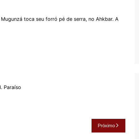
Oscar D’Ambros
de cinema
o Mugunzá toca seu forró pé de serra, no Ahkbar. A
Coluna Jurídica
Chico Villela
Daniel Carvalho
Érick Facioli
Carlos Ramos
Valdemar Pinho
João Cury
. Paraíso
Juliana Martini 
Infantil
Próximo