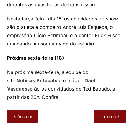
durantes as duas horas de transmissão.
Nesta terça-feira, dia 15, os convidados do show
são o atleta e bombeiro Andre Luis Esqueda, o
empresário Lúcio Berimbau e o cantor Erick Fusco,
mandando um som ao vido do estúdio.
Próxima sexta-feira (18)
Na próxima sexta-feira, a equipe do
site
Notícias.Botucatu
e o músico
Dael
Vasques
serão os convidados de Ted Babado, a
partir das 20h. Confira!
Navegação
Anterior
Próximo
de
Post