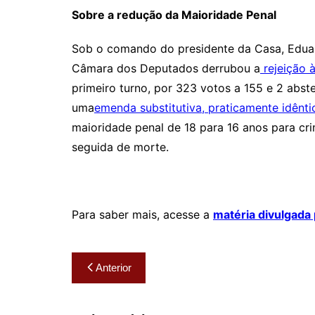
Sobre a redução da Maioridade Penal
Sob o comando do presidente da Casa, Edu
Câmara dos Deputados derrubou a
rejeição 
primeiro turno, por 323 votos a 155 e 2 abs
uma
emenda substitutiva, praticamente idênt
maioridade penal de 18 para 16 anos para cr
seguida de morte.
Para saber mais, acesse a
matéria divulgada 
Navegação
Anterior
de