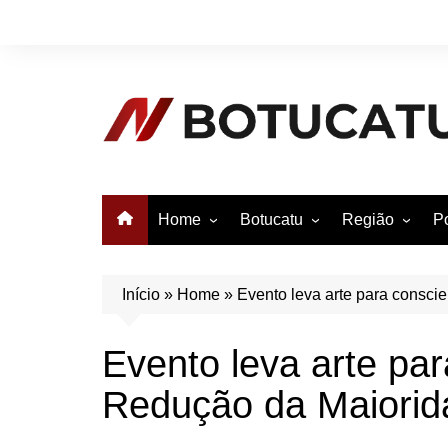
Ir
para
o
conteúdo
Home
Botucatu
Região
Po
Anuncie no Notícias
Botucatu
Avaré
B
Conheça Botucatu!
Bauru
e
Início
»
Home
»
Evento leva arte para consci
Bofete
B
Evento leva arte par
Itatinga
E
Redução da Maiorid
Pardinho
São Manuel