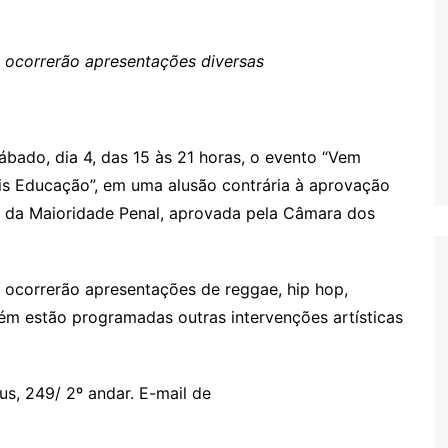
Oscar D’Ambros
de cinema
, ocorrerão apresentações diversas
Coluna Jurídica
Chico Villela
Daniel Carvalho
bado, dia 4, das 15 às 21 horas, o evento “Vem
Érick Facioli
is Educação”, em uma alusão contrária à aprovação
Carlos Ramos
 da Maioridade Penal, aprovada pela Câmara dos
Valdemar Pinho
João Cury
, ocorrerão apresentações de reggae, hip hop,
Juliana Martini 
bém estão programadas outras intervenções artísticas
Infantil
s, 249/ 2º andar. E-mail de