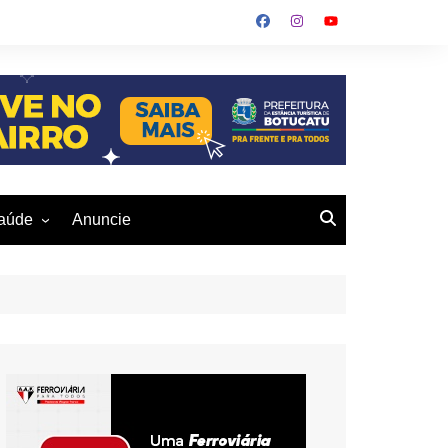
aúde
Anuncie
ulher
 Alves
eio Ambiente
buku
us- De
otucatu