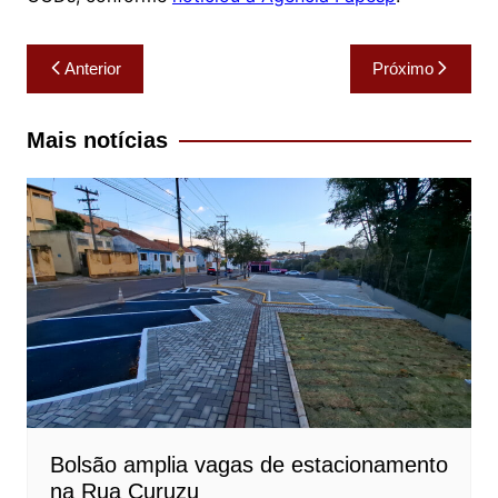
Navegação
Anterior
Próximo
de
Post
Mais notícias
Bolsão amplia vagas de estacionamento
na Rua Curuzu