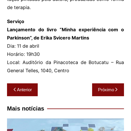
de terapia.
Serviço
Lançamento do livro “Minha experiência com o
Parkinson”, de Erika Svicero Martins
Dia: 11 de abril
Horário: 19h30
Local: Auditório da Pinacoteca de Botucatu – Rua
General Telles, 1040, Centro
Navegação
Anterior
Próximo
de
Post
Mais notícias