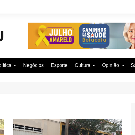
lítica
Negócios
Esporte
Cultura
Opinião
S
otucatu e região
Artes Cênicas
Rafael Mattos
M
m São Paulo
Artes Visuais
Vinícius Nunes
M
rasil e Mundo
Audiovisual
Patrícia Shima
leições 2016
Dança
Prof. Nelson
Literatura
Jorge Martins
Música
Giovanni Mock
Brasília para B