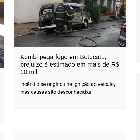
Oscar D’Ambros
de cinema
Coluna Jurídica
Chico Villela
Daniel Carvalho
Érick Facioli
Kombi pega fogo em Botucatu;
prejuízo é estimado em mais de R$
Carlos Ramos
10 mil
Valdemar Pinho
Incêndio se originou na ignição do veículo,
João Cury
mas causas são desconhecidas
Juliana Martini 
Infantil