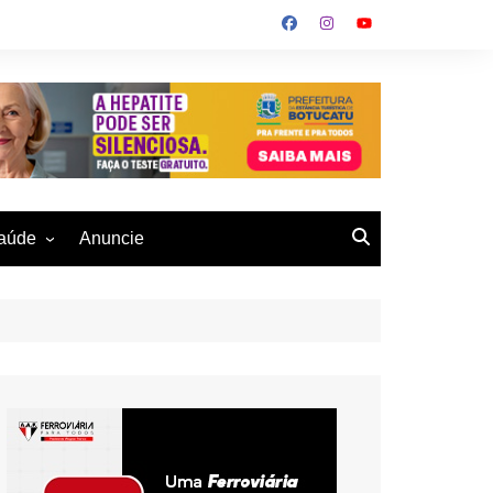
aúde
Anuncie
ulher
 Alves
eio Ambiente
buku
us- De
otucatu