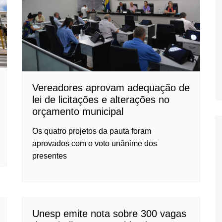
Oscar D’Ambros
de cinema
Coluna Jurídica
Chico Villela
Daniel Carvalho
Érick Facioli
Vereadores aprovam adequação de
lei de licitações e alterações no
Carlos Ramos
orçamento municipal
Valdemar Pinho
Os quatro projetos da pauta foram
João Cury
aprovados com o voto unânime dos
Juliana Martini 
presentes
Infantil
Unesp emite nota sobre 300 vagas