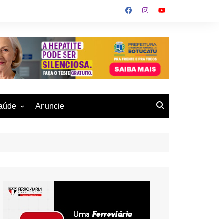
aúde
Anuncie
ulher
 Alves
eio Ambiente
buku
us- De
otucatu