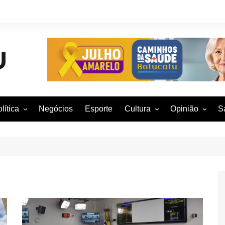
lítica
Negócios
Esporte
Cultura
Opinião
S
otucatu e região
Artes Cênicas
Rafael Mattos
M
m São Paulo
Artes Visuais
Vinícius Nunes
M
rasil e Mundo
Audiovisual
Patrícia Shima
leições 2016
Dança
Prof. Nelson
Literatura
Jorge Martins
Música
Giovanni Mock
Brasília para B