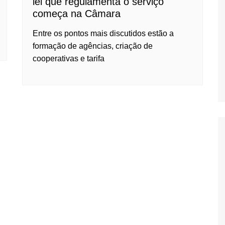
lei que regulamenta o serviço
começa na Câmara
Oscar D’Ambros
de cinema
Entre os pontos mais discutidos estão a
Coluna Jurídica
formação de agências, criação de
Chico Villela
cooperativas e tarifa
Daniel Carvalho
Érick Facioli
Carlos Ramos
Valdemar Pinho
João Cury
Juliana Martini 
Infantil