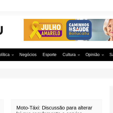
lítica
Negócios
Esporte
Cultura
Opinião
S
otucatu e região
Artes Cênicas
Rafael Mattos
M
m São Paulo
Artes Visuais
Vinícius Nunes
M
rasil e Mundo
Audiovisual
Patrícia Shima
leições 2016
Dança
Prof. Nelson
Literatura
Jorge Martins
Música
Giovanni Mock
Moto-Táxi: Discussão para alterar
Brasília para B