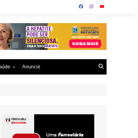
aúde
Anuncie
ulher
 Alves
eio Ambiente
buku
us- De
otucatu