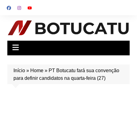
Ir
para
o
conteúdo
Início
»
Home
»
PT Botucatu fará sua convenção
para definir candidatos na quarta-feira (27)