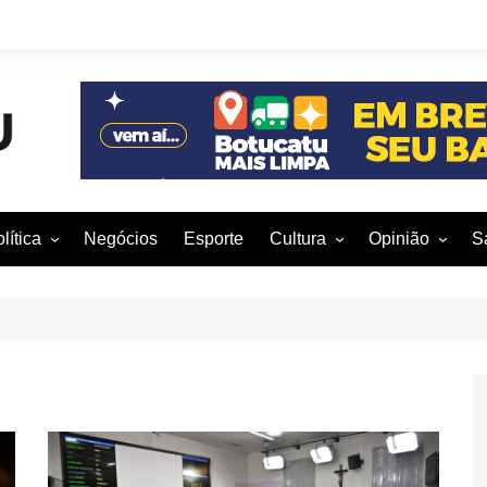
lítica
Negócios
Esporte
Cultura
Opinião
S
otucatu e região
Artes Cênicas
Rafael Mattos
M
m São Paulo
Artes Visuais
Vinícius Nunes
M
rasil e Mundo
Audiovisual
Patrícia Shima
leições 2016
Dança
Prof. Nelson
Literatura
Jorge Martins
Música
Giovanni Mock
Brasília para B