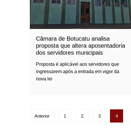
Câmara de Botucatu analisa
proposta que altera aposentadoria
dos servidores municipais
Proposta é aplicável aos servidores que
ingressarem após a entrada em vigor da
nova lei
Paginação
Anterior
1
2
3
4
de