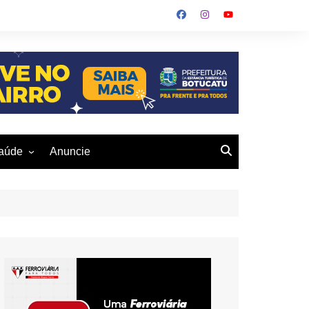
aúde
Anuncie
ulher
 Alves
eio Ambiente
buku
us- De
otucatu