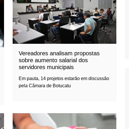
Oscar D’Ambros
de cinema
Coluna Jurídica
Chico Villela
Daniel Carvalho
Érick Facioli
Vereadores analisam propostas
sobre aumento salarial dos
Carlos Ramos
servidores municipais
Valdemar Pinho
Em pauta, 14 projetos estarão em discussão
João Cury
pela Câmara de Botucatu
Juliana Martini 
Infantil